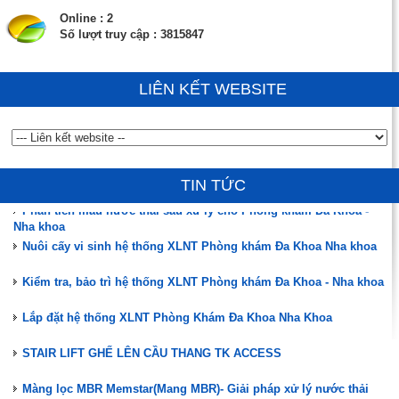
Online : 2
Số lượt truy cập : 3815847
LIÊN KẾT WEBSITE
Đào tạo, hướng dẫn vận hành, chuyển giao công nghệ
ĐÃ CÓ HÀNG MÀNG MBR MEMSTAR (SINGAPORE)
TIN TỨC
Phân tích mẫu nước thải sau xử lý cho Phòng khám Đa Khoa -
Nha khoa
Nuôi cấy vi sinh hệ thống XLNT Phòng khám Đa Khoa Nha khoa
Kiểm tra, bảo trì hệ thống XLNT Phòng khám Đa Khoa - Nha khoa
Lắp đặt hệ thống XLNT Phòng Khám Đa Khoa Nha Khoa
STAIR LIFT GHẾ LÊN CẦU THANG TK ACCESS
Màng lọc MBR Memstar(Mang MBR)- Giải pháp xử lý nước thải