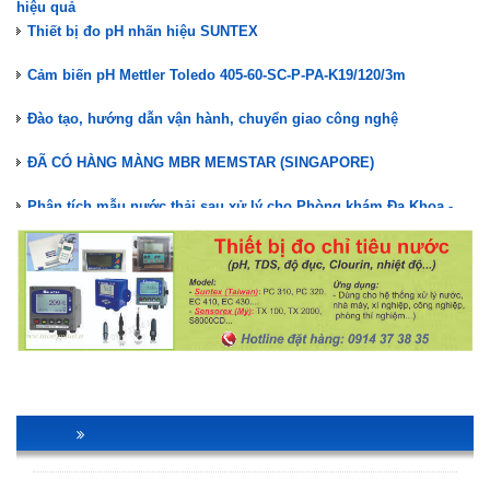
hiệu quả
Thiết bị đo pH nhãn hiệu SUNTEX
Cảm biến pH Mettler Toledo 405-60-SC-P-PA-K19/120/3m
Đào tạo, hướng dẫn vận hành, chuyển giao công nghệ
ĐÃ CÓ HÀNG MÀNG MBR MEMSTAR (SINGAPORE)
Phân tích mẫu nước thải sau xử lý cho Phòng khám Đa Khoa -
Nha khoa
Nuôi cấy vi sinh hệ thống XLNT Phòng khám Đa Khoa Nha khoa
Kiểm tra, bảo trì hệ thống XLNT Phòng khám Đa Khoa - Nha khoa
Lắp đặt hệ thống XLNT Phòng Khám Đa Khoa Nha Khoa
STAIR LIFT GHẾ LÊN CẦU THANG TK ACCESS
Màng lọc MBR Memstar(Mang MBR)- Giải pháp xử lý nước thải
hiệu quả
Thiết bị đo pH nhãn hiệu SUNTEX