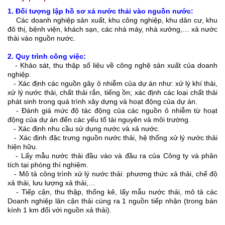
1. Đối tượng lập hồ sơ xả nước thải vào nguồn nước:
Các doanh nghiệp sản xuất, khu công nghiệp, khu dân cư, khu
đô thị, bệnh viện, khách sạn, các nhà máy, nhà xưởng,… xả nước
thải vào nguồn nước.
2. Quy trình công việc:
- Khảo sát, thu thập số liệu về công nghệ sản xuất của doanh
nghiệp.
- Xác định các nguồn gây ô nhiễm của dự án như: xử lý khí thải,
xử lý nước thải, chất thải rắn, tiếng ồn; xác định các loại chất thải
phát sinh trong quá trình xây dựng và hoạt động của dự án.
- Đánh giá mức độ tác động của các nguồn ô nhiễm từ hoạt
động của dự án đến các yếu tố tài nguyên và môi trường.
- Xác định nhu cầu sử dụng nước và xả nước.
- Xác định đặc trưng nguồn nước thải, hệ thống xử lý nước thải
hiện hữu.
- Lấy mẫu nước thải đầu vào và đầu ra của Công ty và phân
tích tại phòng thí nghiệm.
- Mô tả công trình xử lý nước thải: phương thức xả thải, chế độ
xả thải, lưu lượng xả thải,…
- Tiếp cận, thu thập, thống kê, lấy mẫu nước thải, mô tả các
Doanh nghiệp lân cận thải cùng ra 1 nguồn tiếp nhận (trong bán
kính 1 km đối với nguồn xả thải).