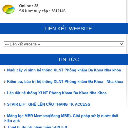
Online : 28
Số lượt truy cập : 3812146
LIÊN KẾT WEBSITE
Đào tạo, hướng dẫn vận hành, chuyển giao công nghệ
ĐÃ CÓ HÀNG MÀNG MBR MEMSTAR (SINGAPORE)
Phân tích mẫu nước thải sau xử lý cho Phòng khám Đa Khoa -
TIN TỨC
Nha khoa
Nuôi cấy vi sinh hệ thống XLNT Phòng khám Đa Khoa Nha khoa
Kiểm tra, bảo trì hệ thống XLNT Phòng khám Đa Khoa - Nha khoa
Lắp đặt hệ thống XLNT Phòng Khám Đa Khoa Nha Khoa
STAIR LIFT GHẾ LÊN CẦU THANG TK ACCESS
Màng lọc MBR Memstar(Mang MBR)- Giải pháp xử lý nước thải
hiệu quả
Thiết bị đo pH nhãn hiệu SUNTEX