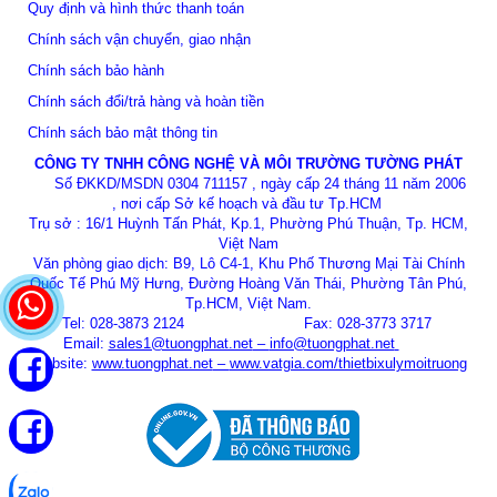
Quy định và hình thức thanh toán
Chính sách vận chuyển, giao nhận
Chính sách bảo hành
Chính sách đổi/trả hàng và hoàn tiền
Chính sách bảo mật thông tin
CÔNG TY TNHH CÔNG NGHỆ VÀ MÔI TRƯỜNG TƯỜNG PHÁT
Số ĐKKD/MSDN 0304 711157 , ngày cấp 24 tháng 11 năm 2006
, nơi cấp Sở kế hoạch và đầu tư Tp.HCM
Trụ sở : 16/1 Huỳnh Tấn Phát, Kp.1, Phường Phú Thuận, Tp. HCM,
Việt Nam
Văn phòng giao dịch: B9, Lô C4-1, Khu Phố Thương Mại Tài Chính
Quốc Tế Phú Mỹ Hưng, Đường Hoàng Văn Thái, Phường Tân Phú,
Tp.HCM, Việt Nam.
Tel: 028-3873 2124 Fax: 028-3773 3717
Email:
sales1@tuongphat.net
–
info@tuongphat.net
Website:
www.tuongphat.net
–
www.vatgia.com/thietbixulymoitruong