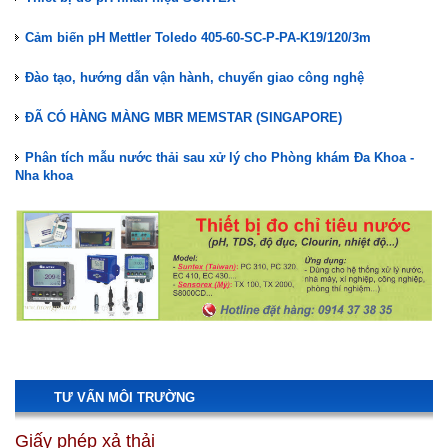
Cảm biến pH Mettler Toledo 405-60-SC-P-PA-K19/120/3m
Đào tạo, hướng dẫn vận hành, chuyển giao công nghệ
ĐÃ CÓ HÀNG MÀNG MBR MEMSTAR (SINGAPORE)
Phân tích mẫu nước thải sau xử lý cho Phòng khám Đa Khoa -
Nha khoa
Nuôi cấy vi sinh hệ thống XLNT Phòng khám Đa Khoa Nha khoa
Kiểm tra, bảo trì hệ thống XLNT Phòng khám Đa Khoa - Nha khoa
Lắp đặt hệ thống XLNT Phòng Khám Đa Khoa Nha Khoa
STAIR LIFT GHẾ LÊN CẦU THANG TK ACCESS
Màng lọc MBR Memstar(Mang MBR)- Giải pháp xử lý nước thải
hiệu quả
Thiết bị đo pH nhãn hiệu SUNTEX
TƯ VẤN MÔI TRƯỜNG
Cảm biến pH Mettler Toledo 405-60-SC-P-PA-K19/120/3m
Giấy phép xả thải