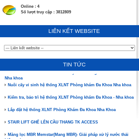
Online : 4
Số lượt truy cập : 3812809
LIÊN KẾT WEBSITE
Đào tạo, hướng dẫn vận hành, chuyển giao công nghệ
ĐÃ CÓ HÀNG MÀNG MBR MEMSTAR (SINGAPORE)
TIN TỨC
Phân tích mẫu nước thải sau xử lý cho Phòng khám Đa Khoa -
Nha khoa
Nuôi cấy vi sinh hệ thống XLNT Phòng khám Đa Khoa Nha khoa
Kiểm tra, bảo trì hệ thống XLNT Phòng khám Đa Khoa - Nha khoa
Lắp đặt hệ thống XLNT Phòng Khám Đa Khoa Nha Khoa
STAIR LIFT GHẾ LÊN CẦU THANG TK ACCESS
Màng lọc MBR Memstar(Mang MBR)- Giải pháp xử lý nước thải
hiệu quả