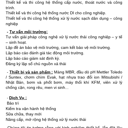
Thiết kế và thi công hệ thống cấp nước, thoát nước và công
trình.
Thiết kế và thi công hệ thống nước DI cho công nghiệp.
Thiết kế và thi công hệ thống xử lý nước sạch dân dụng – công
nghiệp
-
Tư vấn môi trường:
Tư vấn giải pháp công nghệ xử lý nước thải công nghiệp – y tế
– sinh hoạt.
Lập đề án bảo vệ môi trường, cam kết bảo vệ môi trường.
Lập báo cáo đánh giá tác động môi trường.
Lập báo cáo giám sát định kỳ.
Đăng ký lập sổ chủ nguồn xả thải
-
Thiết bị và sản phẩm :
Màng MBR, đầu dò pH Mettler Toledo
/ Suntex, chơm chìm Evak, hạt nhựa trao đổi ion Mitsubishi /
Nhật Bản, bơm và phốt bơm, máy thổi khí KFM, viên xử lý
chống cặn, rong rêu, men vi sinh...
Dịch Vụ :
-
Bảo trì
Kiểm tra vận hành hệ thống
Sữa chữa, thay mới
Nâng cấp, mở rộng hệ thống xử lý nước thải
Chúng tôi tin tưởng rằng với kinh nghiệm thiết kế, lắp đặt lâu