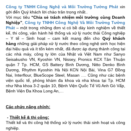
Cảm biến pH Mettler Toledo 405-60-SC-P-PA-K19/120/3m
BÁO CÁO GIÁM SÁT CHẤT LƯỢNG ĐỊNH KỲ,ĐĂNG KÝ SỔ
Công ty TNHH Công Nghệ và Môi Trường Tường Phát
xin
gởi đến Quý khách lời chào trân trọng nhất..
CHỦ NGU
Với mục tiêu
“Chia sẻ trách nhiệm môi trường cùng Doanh
Nghiệp”
,
Công ty TNHH Công Nghệ Và Môi Trường Tường
Phát
– một trong những đơn vị có bề dày kinh nghiệm về thiết
kế, thi công, vận hành hệ thống và xử lý nước thải Công nghiệp
– Y tế – Sinh hoạt – cam kết mang đến cho
Quý khách
hàng
những giải pháp xử lý nước theo công nghệ sinh học hiện
đại hiệu quả và ít tốn kém nhất, đã được áp dụng thành công tại
các nhà máy, công ty lớn của Nhật và Việt Nam như Sanyo
Seisakusho VN, Kyoshin VN, Nissey, Pronics KCX Tân Thuận
quận 7 Tp. HCM, GS Battery Bình Dương, Nitto Denko Bình
Dương, Rhythm Kyoshin Hà Nội KCN Nội Bài, Vina G7 Đồng
Nai, Interflour, BlueScope Steel, Masan …. Cũng như các bệnh
viện quốc tế, phòng khám đa khoa và nha khoa tại Tp. HCM
như Nha khoa 3-2 quận 10, Bệnh Viện Quốc Tế Vũ Anh Gò Vấp,
Bệnh Viện Đa Khoa Long An,…
Các chức năng chính:
-
Thiết kế & thi công:
Thiết kế và thi công hệ thống xử lý nước thải sinh hoạt và công
nghiệp.