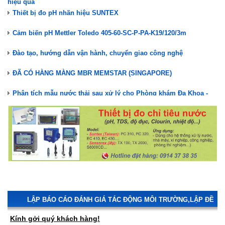
Thiết bị đo pH nhãn hiệu SUNTEX
Cảm biến pH Mettler Toledo 405-60-SC-P-PA-K19/120/3m
Đào tạo, hướng dẫn vận hành, chuyển giao công nghệ
ĐÃ CÓ HÀNG MÀNG MBR MEMSTAR (SINGAPORE)
Phân tích mẫu nước thải sau xử lý cho Phòng khám Đa Khoa -
Nha khoa
Nuôi cấy vi sinh hệ thống XLNT Phòng khám Đa Khoa Nha khoa
Kiểm tra, bảo trì hệ thống XLNT Phòng khám Đa Khoa - Nha khoa
Lắp đặt hệ thống XLNT Phòng Khám Đa Khoa Nha Khoa
STAIR LIFT GHẾ LÊN CẦU THANG TK ACCESS
Màng lọc MBR Memstar(Mang MBR)- Giải pháp xử lý nước thải
hiệu quả
LẬP BÁO CÁO ĐÁNH GIÁ TÁC ĐỘNG MÔI TRƯỜNG,LẬP ĐỀ
Thiết bị đo pH nhãn hiệu SUNTEX
ÁN MÔI TRƯỜNG,LẬP CAM KẾT BẢO VỆ MÔI TRƯỜNG,LẬP
Kính gởi quý khách hàng!