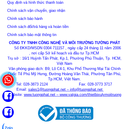
Quy định và hình thức thanh toán
Chính sách vận chuyển, giao nhận
Chính sách bảo hành
Chính sách đổi/trả hàng và hoàn tiền
Chính sách bảo mật thông tin
CÔNG TY TNHH CÔNG NGHỆ VÀ MÔI TRƯỜNG TƯỜNG PHÁT
Số ĐKKD/MSDN 0304 711157 , ngày cấp 24 tháng 11 năm 2006
, nơi cấp Sở kế hoạch và đầu tư Tp.HCM
Trụ sở : 16/1 Huỳnh Tấn Phát, Kp.1, Phường Phú Thuận, Tp. HCM,
Việt Nam
Văn phòng giao dịch: B9, Lô C4-1, Khu Phố Thương Mại Tài Chính
Quốc Tế Phú Mỹ Hưng, Đường Hoàng Văn Thái, Phường Tân Phú,
Tp.HCM, Việt Nam.
Tel: 028-3873 2124 Fax: 028-3773 3717
Email:
sales1@tuongphat.net
–
info@tuongphat.net
Website:
www.tuongphat.net
–
www.vatgia.com/thietbixulymoitruong