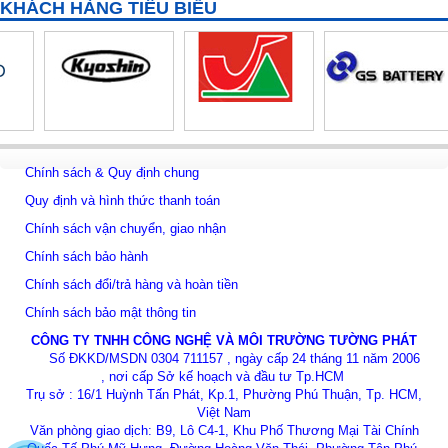
KHÁCH HÀNG TIÊU BIỂU
Cảm biến pH Mettler Toledo 405-60-SC-P-PA-K19/120/3m
Chính sách & Quy định chung
Quy định và hình thức thanh toán
Chính sách vận chuyển, giao nhận
Chính sách bảo hành
Chính sách đổi/trả hàng và hoàn tiền
Chính sách bảo mật thông tin
CÔNG TY TNHH CÔNG NGHỆ VÀ MÔI TRƯỜNG TƯỜNG PHÁT
Số ĐKKD/MSDN 0304 711157 , ngày cấp 24 tháng 11 năm 2006
, nơi cấp Sở kế hoạch và đầu tư Tp.HCM
Trụ sở : 16/1 Huỳnh Tấn Phát, Kp.1, Phường Phú Thuận, Tp. HCM,
Việt Nam
Văn phòng giao dịch: B9, Lô C4-1, Khu Phố Thương Mại Tài Chính