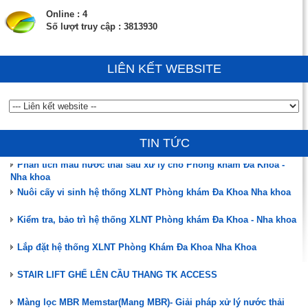
Online : 4
Số lượt truy cập : 3813930
LIÊN KẾT WEBSITE
Đào tạo, hướng dẫn vận hành, chuyển giao công nghệ
ĐÃ CÓ HÀNG MÀNG MBR MEMSTAR (SINGAPORE)
TIN TỨC
Phân tích mẫu nước thải sau xử lý cho Phòng khám Đa Khoa -
Nha khoa
Nuôi cấy vi sinh hệ thống XLNT Phòng khám Đa Khoa Nha khoa
Kiểm tra, bảo trì hệ thống XLNT Phòng khám Đa Khoa - Nha khoa
Lắp đặt hệ thống XLNT Phòng Khám Đa Khoa Nha Khoa
STAIR LIFT GHẾ LÊN CẦU THANG TK ACCESS
Màng lọc MBR Memstar(Mang MBR)- Giải pháp xử lý nước thải