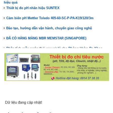
hiệu quả
Thiết bị đo pH nhãn hiệu SUNTEX
Cảm biến pH Mettler Toledo 405-60-SC-P-PA-K19/120/3m
Đào tạo, hướng dẫn vận hành, chuyển giao công nghệ
ĐÃ CÓ HÀNG MÀNG MBR MEMSTAR (SINGAPORE)
Phân tích mẫu nước thải sau xử lý cho Phòng khám Đa Khoa -
Nha khoa
Nuôi cấy vi sinh hệ thống XLNT Phòng khám Đa Khoa Nha khoa
Kiểm tra, bảo trì hệ thống XLNT Phòng khám Đa Khoa - Nha khoa
Lắp đặt hệ thống XLNT Phòng Khám Đa Khoa Nha Khoa
STAIR LIFT GHẾ LÊN CẦU THANG TK ACCESS
Màng lọc MBR Memstar(Mang MBR)- Giải pháp xử lý nước thải
hiệu quả
Dữ liệu đang cập nhật!
Thiết bị đo pH nhãn hiệu SUNTEX