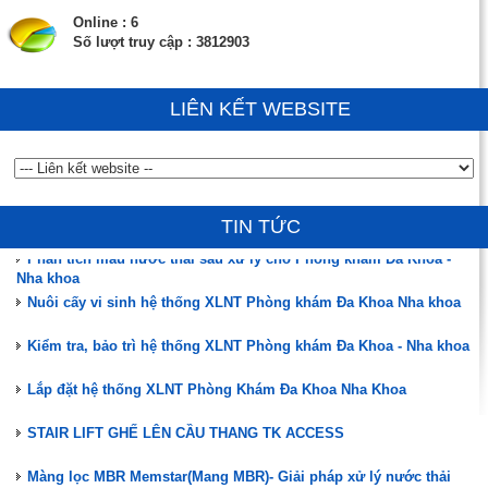
Online : 6
Số lượt truy cập : 3812903
LIÊN KẾT WEBSITE
Đào tạo, hướng dẫn vận hành, chuyển giao công nghệ
ĐÃ CÓ HÀNG MÀNG MBR MEMSTAR (SINGAPORE)
TIN TỨC
Phân tích mẫu nước thải sau xử lý cho Phòng khám Đa Khoa -
Nha khoa
Nuôi cấy vi sinh hệ thống XLNT Phòng khám Đa Khoa Nha khoa
Kiểm tra, bảo trì hệ thống XLNT Phòng khám Đa Khoa - Nha khoa
Lắp đặt hệ thống XLNT Phòng Khám Đa Khoa Nha Khoa
STAIR LIFT GHẾ LÊN CẦU THANG TK ACCESS
Màng lọc MBR Memstar(Mang MBR)- Giải pháp xử lý nước thải