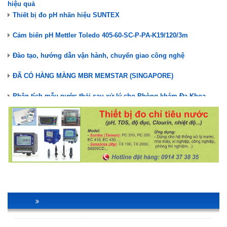
hiệu quả
Thiết bị đo pH nhãn hiệu SUNTEX
Cảm biến pH Mettler Toledo 405-60-SC-P-PA-K19/120/3m
Đào tạo, hướng dẫn vận hành, chuyển giao công nghệ
ĐÃ CÓ HÀNG MÀNG MBR MEMSTAR (SINGAPORE)
Phân tích mẫu nước thải sau xử lý cho Phòng khám Đa Khoa -
Nha khoa
Nuôi cấy vi sinh hệ thống XLNT Phòng khám Đa Khoa Nha khoa
Kiểm tra, bảo trì hệ thống XLNT Phòng khám Đa Khoa - Nha khoa
Lắp đặt hệ thống XLNT Phòng Khám Đa Khoa Nha Khoa
STAIR LIFT GHẾ LÊN CẦU THANG TK ACCESS
Màng lọc MBR Memstar(Mang MBR)- Giải pháp xử lý nước thải
hiệu quả
Thiết bị đo pH nhãn hiệu SUNTEX