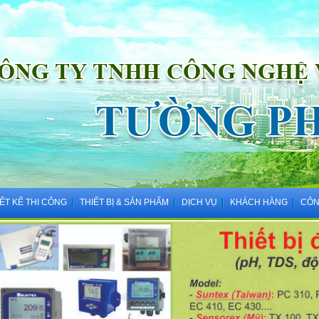
IẾT KẾ THI CÔNG
THIẾT BỊ & SẢN PHẨM
DỊCH VỤ
KHÁCH HÀNG
CÔN