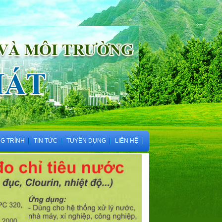
G TRÌNH
TIN TỨC
TUYỂN DỤNG
LIÊN HỆ