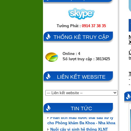
Tường Phát :
0914 37 38 35
THỐNG KÊ TRUY CẬP
Online : 4
t
Số lượt truy cập : 3813425
T
LIÊN KẾT WEBSITE
-
-
Đào tạo, hướng dẫn vận hành,
chuyển giao công nghệ
ĐÃ CÓ HÀNG MÀNG MBR
MEMSTAR (SINGAPORE)
TIN TỨC
Phân tích mẫu nước thải sau xử lý
cho Phòng khám Đa Khoa - Nha khoa
Nuôi cấy vi sinh hệ thống XLNT
Phòng khám Đa Khoa Nha khoa