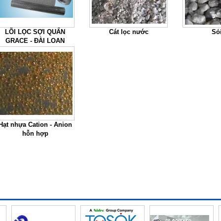
LÕI LỌC SỢI QUẤN
Cát lọc nước
Sỏ
GRACE - ĐÀI LOAN
Hạt nhựa Cation - Anion
hỗn hợp