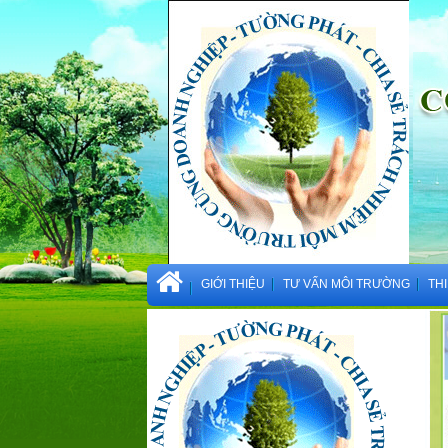
GIỚI THIỆU
TƯ VẤN MÔI TRƯỜNG
TH