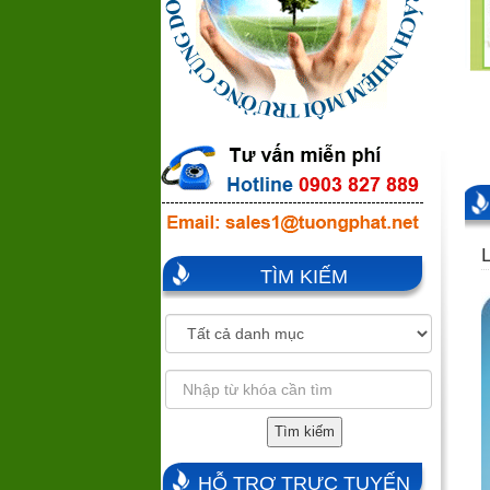
TÌM KIẾM
Tìm kiếm
HỖ TRỢ TRỰC TUYẾN