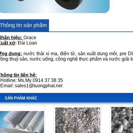
Thông tin sản phẩm
Nhãn hiệu:
Grace
Xuất xứ
: Đài Loan
Ứng dụng:
nước thải xi mạ, điện tử, sản xuất dung môi, pre D
rồng thuỷ sản, nước uống, công nghệ thực phẩm và nước giải k
hông tin liên hệ:
 Hotline: Ms.My 0914 37 38 35
 Email:
sales1@tuongphat.net
SẢN PHẨM KHÁC