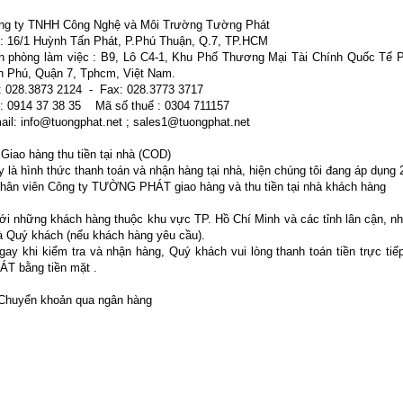
ng ty TNHH Công Nghệ và Môi Trường Tường Phát
: 16/1 Huỳnh Tấn Phát, P.Phú Thuận, Q.7, TP.HCM
n phòng làm việc : B9, Lô C4-1, Khu Phố Thương Mại Tài Chính Quốc T
n Phú, Quận 7, Tphcm, Việt Nam.
: 028.3873 2124 - Fax: 028.3773 3717
: 0914 37 38 35 Mã số thuế : 0304 711157
ail:
info@tuongphat.net
;
sales1@tuongphat.net
Giao hàng thu tiền tại nhà (COD)
 là hình thức thanh toán và nhận hàng tại nhà, hiện chúng tôi đang áp dụng 2
Nhân viên Công ty TƯỜNG PHÁT giao hàng và thu tiền tại nhà khách hàng
Với những khách hàng thuộc khu vực TP. Hồ Chí Minh và các tỉnh lân cận, 
à Quý khách (nếu khách hàng yêu cầu).
Ngay khi kiểm tra và nhận hàng, Quý khách vui lòng thanh toán tiền trực 
ÁT bằng tiền mặt .
 Chuyển khoản qua ngân hàng