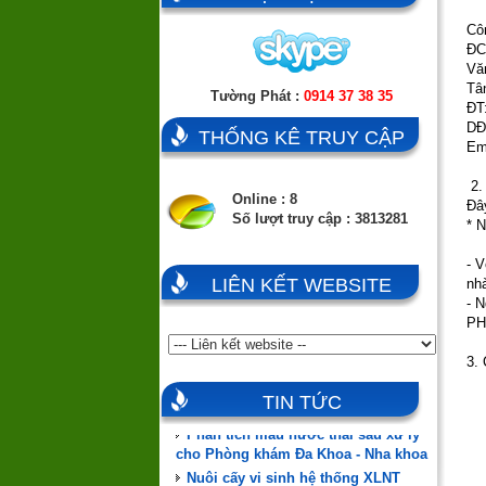
Cô
ĐC
Vă
Tâ
Tường Phát :
0914 37 38 35
ĐT
DĐ
THỐNG KÊ TRUY CẬP
Em
2. 
Online : 8
Đây
Số lượt truy cập : 3813281
* 
- 
LIÊN KẾT WEBSITE
nh
- 
PH
Đào tạo, hướng dẫn vận hành,
chuyển giao công nghệ
3.
ĐÃ CÓ HÀNG MÀNG MBR
MEMSTAR (SINGAPORE)
TIN TỨC
Phân tích mẫu nước thải sau xử lý
cho Phòng khám Đa Khoa - Nha khoa
Nuôi cấy vi sinh hệ thống XLNT
Phòng khám Đa Khoa Nha khoa