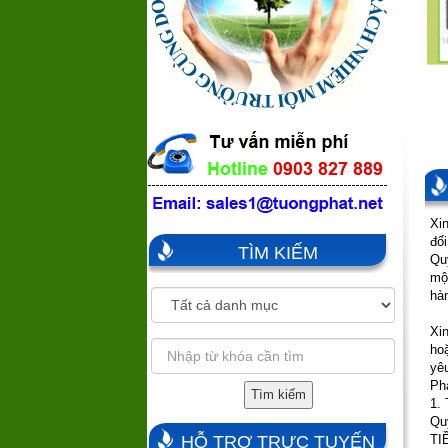
Xi
đố
TÌM KIẾM
Qu
một
hà
Xin
hoặ
yê
Phá
Tìm kiếm
1.
Qu
HỖ TRỢ TRỰC TUYẾN
TI