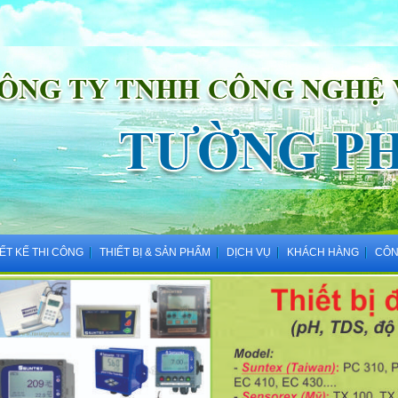
IẾT KẾ THI CÔNG
THIẾT BỊ & SẢN PHẨM
DỊCH VỤ
KHÁCH HÀNG
CÔN