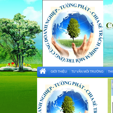
GIỚI THIỆU
TƯ VẤN MÔI TRƯỜNG
TH