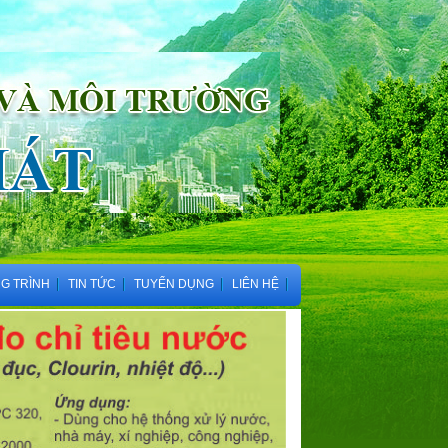
G TRÌNH
TIN TỨC
TUYỂN DỤNG
LIÊN HỆ