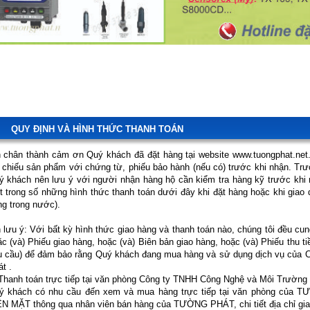
QUY ĐỊNH VÀ HÌNH THỨC THANH TOÁN
n chân thành cảm ơn Quý khách đã đặt hàng tại website www.tuongphat.net.
i chiếu sản phẩm với chứng từ, phiếu bảo hành (nếu có) trước khi nhận. T
ý khách nên lưu ý với người nhận hàng hộ cần kiểm tra hàng kỹ trước khi 
 trong số những hình thức thanh toán dưới đây khi đặt hàng hoặc khi giao 
ng trong nước).
 lưu ý: Với bất kỳ hình thức giao hàng và thanh toán nào, chúng tôi đều c
c (và) Phiếu giao hàng, hoặc (và) Biên bản giao hàng, hoặc (và) Phiếu thu t
u cầu) để đảm bảo rằng Quý khách đang mua hàng và sử dụng dịch vụ của
t .
 Thanh toán trực tiếp tại văn phòng Công ty TNHH Công Nghệ và Môi Trườn
ý khách có nhu cầu đến xem và mua hàng trực tiếp tại văn phòng của TƯ
ỀN MẶT thông qua nhân viên bán hàng của TƯỜNG PHÁT, chi tiết địa chỉ gia