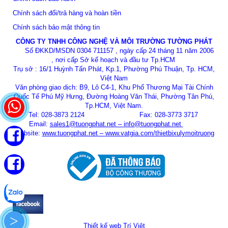
Chính sách đổi/trả hàng và hoàn tiền
Chính sách bảo mật thông tin
CÔNG TY TNHH CÔNG NGHỆ VÀ MÔI TRƯỜNG TƯỜNG PHÁT
Số ĐKKD/MSDN 0304 711157 , ngày cấp 24 tháng 11 năm 2006
, nơi cấp Sở kế hoạch và đầu tư Tp.HCM
Trụ sở : 16/1 Huỳnh Tấn Phát, Kp.1, Phường Phú Thuận, Tp. HCM,
Việt Nam
Văn phòng giao dịch: B9, Lô C4-1, Khu Phố Thương Mại Tài Chính
Quốc Tế Phú Mỹ Hưng, Đường Hoàng Văn Thái, Phường Tân Phú,
Tp.HCM, Việt Nam.
Tel: 028-3873 2124 Fax: 028-3773 3717
Email:
sales1@tuongphat.net
–
info@tuongphat.net
Website:
www.tuongphat.net
–
www.vatgia.com/thietbixulymoitruong
>
Thiết kế web
Trí Việt