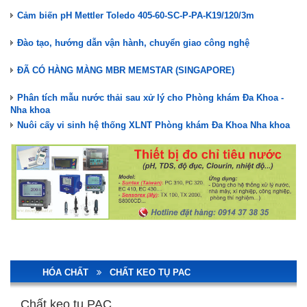
Cảm biến pH Mettler Toledo 405-60-SC-P-PA-K19/120/3m
Đào tạo, hướng dẫn vận hành, chuyển giao công nghệ
ĐÃ CÓ HÀNG MÀNG MBR MEMSTAR (SINGAPORE)
Phân tích mẫu nước thải sau xử lý cho Phòng khám Đa Khoa -
Nha khoa
Nuôi cấy vi sinh hệ thống XLNT Phòng khám Đa Khoa Nha khoa
Kiểm tra, bảo trì hệ thống XLNT Phòng khám Đa Khoa - Nha khoa
Lắp đặt hệ thống XLNT Phòng Khám Đa Khoa Nha Khoa
STAIR LIFT GHẾ LÊN CẦU THANG TK ACCESS
Màng lọc MBR Memstar(Mang MBR)- Giải pháp xử lý nước thải
hiệu quả
Thiết bị đo pH nhãn hiệu SUNTEX
HÓA CHẤT
CHẤT KEO TỤ PAC
Cảm biến pH Mettler Toledo 405-60-SC-P-PA-K19/120/3m
Chất keo tụ PAC