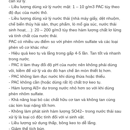
cần xử lý.
- Liều lượng dùng xử lý nước mặt: 1 – 10 g/m3 PAC tùy theo
độ đục của nước thô.
- Liều lượng dùng xử lý nước thải (nhà máy giấy, dệt nhuộm,
chế biến thủy hải sản, thực phẩm, lò mổ gia súc, nước thải
sinh hoạt,…): 20 – 200 g/m3 tùy theo hàm lượng chất lơ lửng
và tính chất của nước thải.
PAC có nhiều ưu điểm so với phèn nhôm sulfate và các loại
phèn vô cơ khác như:
- Hiệu quả keo tụ và lắng trong gấp 4-5 lần. Tan tốt và nhanh
trong nước.
- PAC ít làm thay đổi độ pH của nước nên không phải dùng
vôi, kiềm để xử lý và do đó hạn chế ăn mòn thiết bị hơn.
- PAC không làm đục nước khi dùng thừa hoặc thiếu.
- PAC không cần (hoặc dùng rất ít) chất trợ keo tụ.
- Hàm lượng Al3+ dư trong nước nhỏ hơn so với khi dùng
phèn nhôm sulfate.
- Khả năng loại bỏ các chất hữu cơ tan và không tan cùng
các kim loại nặng tốt hơn.
- Không làm phát sinh hàm lượng SO42– trong nước thải sau
xử lý là loại có độc tính đối với vi sinh vật.
- Liều lượng sử dụng thấp, bông keo to dễ lắng.
- Giảm thể tích bùn.