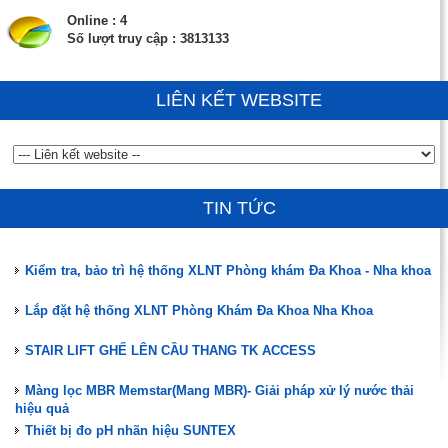
Online : 4
Số lượt truy cập : 3813133
LIÊN KẾT WEBSITE
Đào tạo, hướng dẫn vận hành, chuyển giao công nghệ
ĐÃ CÓ HÀNG MÀNG MBR MEMSTAR (SINGAPORE)
Phân tích mẫu nước thải sau xử lý cho Phòng khám Đa Khoa -
Nha khoa
TIN TỨC
Nuôi cấy vi sinh hệ thống XLNT Phòng khám Đa Khoa Nha khoa
Kiểm tra, bảo trì hệ thống XLNT Phòng khám Đa Khoa - Nha khoa
Lắp đặt hệ thống XLNT Phòng Khám Đa Khoa Nha Khoa
STAIR LIFT GHẾ LÊN CẦU THANG TK ACCESS
Màng lọc MBR Memstar(Mang MBR)- Giải pháp xử lý nước thải
hiệu quả
Thiết bị đo pH nhãn hiệu SUNTEX