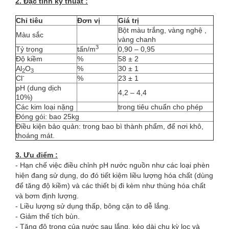
2. Đặc tính kỹ thuật :
Chỉ tiêu
Đơn vị
Giá trị
Bột màu trắng, vàng nghệ ,
Màu sắc
vàng chanh
3
Tỷ trọng
tấn/m
0,90 – 0,95
Độ kiềm
%
58 ± 2
Al
O
%
30 ± 1
2
3
-
Cl
%
23 ± 1
pH (dung dịch
4,2 – 4,4
10%)
Các kim loại nặng
trong tiêu chuẩn cho phép
Đóng gói: bao 25kg
Điều kiện bảo quản: trong bao bì thành phẩm, để nơi khô,
thoáng mát.
3. Ưu điểm :
- Hạn chế việc điều chỉnh pH nước nguồn như các loại phèn
hiện đang sử dụng, do đó tiết kiệm liều lượng hóa chất (dùng
để tăng độ kiềm) và các thiết bị đi kèm như thùng hóa chất
và bơm định lượng.
- Liều lượng sử dụng thấp, bông cặn to dễ lắng.
- Giảm thể tích bùn.
- Tăng độ trong của nước sau lắng, kéo dài chu kỳ lọc và