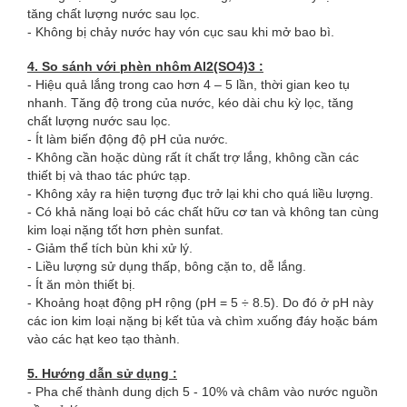
tăng chất lượng nước sau lọc.
- Không bị chảy nước hay vón cục sau khi mở bao bì.
4. So sánh với phèn nhôm Al2(SO4)3 :
- Hiệu quả lắng trong cao hơn 4 – 5 lần, thời gian keo tụ
nhanh. Tăng độ trong của nước, kéo dài chu kỳ lọc, tăng
chất lượng nước sau lọc.
- Ít làm biến động độ pH của nước.
- Không cần hoặc dùng rất ít chất trợ lắng, không cần các
thiết bị và thao tác phức tạp.
- Không xảy ra hiện tượng đục trở lại khi cho quá liều lượng.
- Có khả năng loại bỏ các chất hữu cơ tan và không tan cùng
kim loại nặng tốt hơn phèn sunfat.
- Giảm thể tích bùn khi xử lý.
- Liều lượng sử dụng thấp, bông cặn to, dễ lắng.
- Ít ăn mòn thiết bị.
- Khoảng hoạt động pH rộng (pH = 5 ÷ 8.5). Do đó ở pH này
các ion kim loại nặng bị kết tủa và chìm xuống đáy hoặc bám
vào các hạt keo tạo thành.
5. Hướng dẫn sử dụng :
- Pha chế thành dung dịch 5 - 10% và châm vào nước nguồn