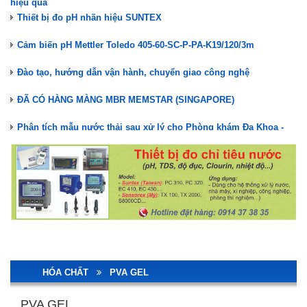
Thiết bị đo pH nhãn hiệu SUNTEX
Cảm biến pH Mettler Toledo 405-60-SC-P-PA-K19/120/3m
Đào tạo, hướng dẫn vận hành, chuyển giao công nghệ
ĐÃ CÓ HÀNG MÀNG MBR MEMSTAR (SINGAPORE)
Phân tích mẫu nước thải sau xử lý cho Phòng khám Đa Khoa -
Nha khoa
Nuôi cấy vi sinh hệ thống XLNT Phòng khám Đa Khoa Nha khoa
Kiểm tra, bảo trì hệ thống XLNT Phòng khám Đa Khoa - Nha khoa
Lắp đặt hệ thống XLNT Phòng Khám Đa Khoa Nha Khoa
STAIR LIFT GHẾ LÊN CẦU THANG TK ACCESS
Màng lọc MBR Memstar(Mang MBR)- Giải pháp xử lý nước thải
hiệu quả
HÓA CHẤT
PVA GEL
Thiết bị đo pH nhãn hiệu SUNTEX
PVA GEL