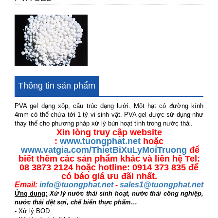
Cảm biến pH Mettler Toledo 405-60-SC-P-PA-K19/120/3m
Thông tin sản phẩm
PVA gel dạng xốp, cấu trúc dạng lưới. Một hạt có đường kính
4mm có thể chứa tới 1 tỷ vi sinh vật. PVA gel được sử dụng như
thay thế cho phương pháp xử lý bùn hoạt tính trong nước thải.
Xin lòng truy cập website
:
www.tuongphat.net
hoặc
www.vatgia.com/ThietBiXuLyMoiTruong
để
biết thêm các sản phẩm khác và liên hệ Tel:
08 3873 2124 hoặc hotline: 0914 373 835 để
có báo giá ưu đãi nhất.
Email:
info@tuongphat.net
-
sales1@tuongphat.net
Ứng dụng:
Xử lý nước thải sinh hoạt, nước thải công nghiệp,
nước thải dệt sợi, chế biến thực phẩm…
- Xử lý BOD