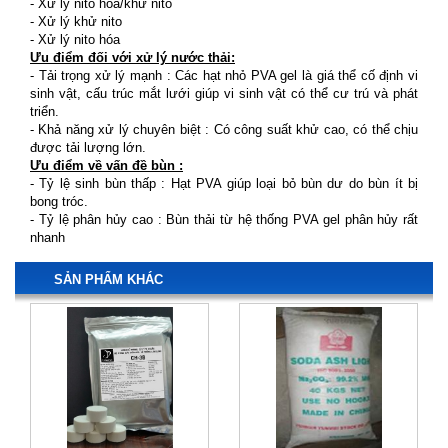
- Xử lý nito hóa/khử nito
- Xử lý khử nito
- Xử lý nito hóa
Ưu điểm đối với xử lý nước thải:
- Tải trọng xử lý mạnh : Các hạt nhỏ PVA gel là giá thể cố định vi
sinh vật, cấu trúc mắt lưới giúp vi sinh vật có thể cư trú và phát
triển.
- Khả năng xử lý chuyên biệt : Có công suất khử cao, có thể chịu
được tải lượng lớn.
Ưu điểm về vấn đề bùn :
- Tỷ lệ sinh bùn thấp : Hạt PVA giúp loại bỏ bùn dư do bùn ít bị
bong tróc.
- Tỷ lệ phân hủy cao : Bùn thải từ hệ thống PVA gel phân hủy rất
nhanh
SẢN PHẨM KHÁC