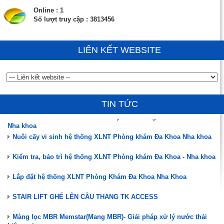
Online : 1
Số lượt truy cập : 3813456
LIÊN KẾT WEBSITE
Đào tạo, hướng dẫn vận hành, chuyển giao công nghệ
ĐÃ CÓ HÀNG MÀNG MBR MEMSTAR (SINGAPORE)
TIN TỨC
Phân tích mẫu nước thải sau xử lý cho Phòng khám Đa Khoa -
Nha khoa
Nuôi cấy vi sinh hệ thống XLNT Phòng khám Đa Khoa Nha khoa
Kiểm tra, bảo trì hệ thống XLNT Phòng khám Đa Khoa - Nha khoa
Lắp đặt hệ thống XLNT Phòng Khám Đa Khoa Nha Khoa
STAIR LIFT GHẾ LÊN CẦU THANG TK ACCESS
Màng lọc MBR Memstar(Mang MBR)- Giải pháp xử lý nước thải
hiệu quả