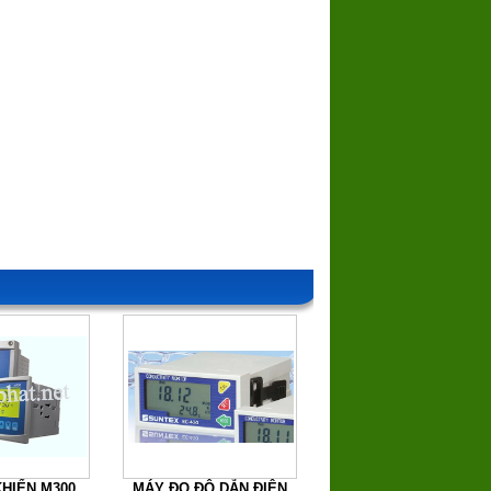
KHIỂN M300
MÁY ĐO ĐỘ DẪN ĐIỆN