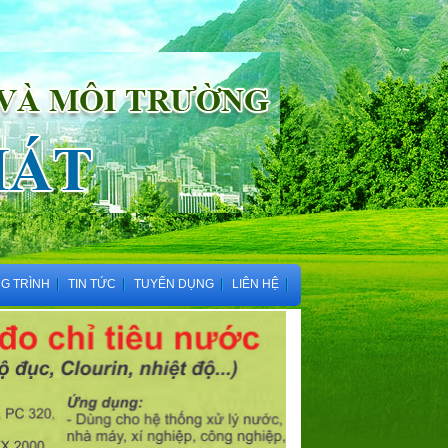
G TRÌNH
TIN TỨC
TUYỂN DỤNG
LIÊN HỆ