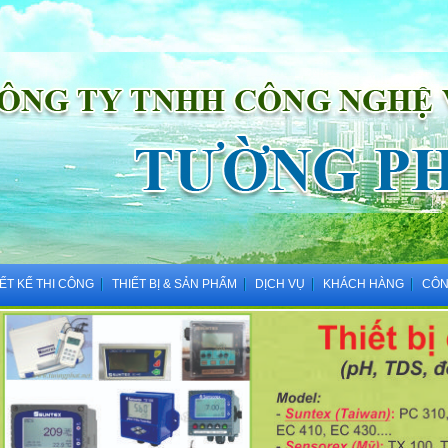
IẾT KẾ THI CÔNG
THIẾT BỊ & SẢN PHẨM
DỊCH VỤ
KHÁCH HÀNG
CÔN