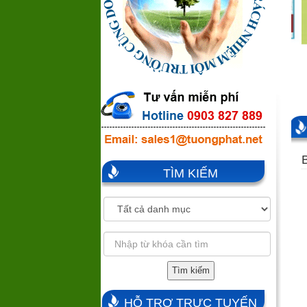
TÌM KIẾM
Tìm kiếm
HỖ TRỢ TRỰC TUYẾN