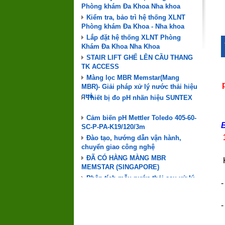
Kiểm tra, bảo trì hệ thống XLNT
Phòng khám Đa Khoa - Nha khoa
Lắp đặt hệ thống XLNT Phòng
Khám Đa Khoa Nha Khoa
STAIR LIFT GHẾ LÊN CẦU THANG
TK ACCESS
Màng lọc MBR Memstar(Mang
MBR)- Giải pháp xử lý nước thải hiệu
quả
Thiết bị đo pH nhãn hiệu SUNTEX
Cảm biến pH Mettler Toledo 405-60-
SC-P-PA-K19/120/3m
Đào tạo, hướng dẫn vận hành,
chuyển giao công nghệ
ĐÃ CÓ HÀNG MÀNG MBR
MEMSTAR (SINGAPORE)
Phân tích mẫu nước thải sau xử lý
cho Phòng khám Đa Khoa - Nha khoa
-
Nuôi cấy vi sinh hệ thống XLNT
Phòng khám Đa Khoa Nha khoa
-
Kiểm tra, bảo trì hệ thống XLNT
Phòng khám Đa Khoa - Nha khoa