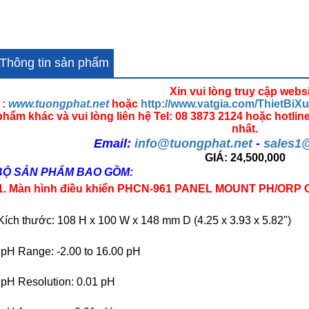
Thông tin sản phẩm
Xin vui lòng truy cập webs
:
www.tuongphat.net
hoặc
http://www.vatgia.com/ThietBi
phẩm khác và
vui lòng liên hệ Tel: 08 3873 2124 hoặc hotlin
nhất.
Email:
info@tuongphat.net
-
sales1
GIÁ: 24,500,000
BỘ SẢN PHẨM BAO GỒM:
1. Màn hình điều khiển PHCN-961 PANEL MOUNT PH/OR
Kích thước: 108 H x 100 W x 148 mm D (4.25 x 3.93 x 5.82")
 pH Range: -2.00 to 16.00 pH
 pH Resolution: 0.01 pH