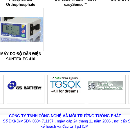
Orthophosphate
easySense™
Reactive) Test Kit, Model
PO-19A
MÁY ĐO ĐỘ DẪN ĐIỆN
SUNTEX EC 410
CÔNG TY TNHH CÔNG NGHỆ VÀ MÔI TRƯỜNG TƯỜNG PHÁT
Số ĐKKD/MSDN 0304 711157 , ngày cấp 24 tháng 11 năm 2006 , nơi cấp 
kế hoạch và đầu tư Tp.HCM