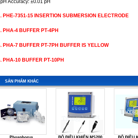
 pH Accuracy: ±0.01 pH
2. PHE-7351-15 INSERTION SUBMERSION ELECTRODE
3. PHA-4 BUFFER PT-4PH
4. PHA-7 BUFFER PT-7PH BUFFER IS YELLOW
5. PHA-10 BUFFER PT-10PH
SẢN PHẨM KHÁC
Phosphorus,
BỘ ĐIỀU KHIỂN MS200
BỘ ĐIỀU 