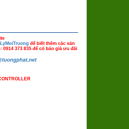
ite
XuLyMoiTruong
để biết thêm các sản
e: 0914
373
835 để có báo giá ưu đãi
@tuongphat.net
P CONTROLLER