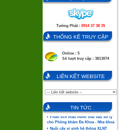
Tường Phát :
0914 37 38 35
THỐNG KÊ TRUY CẬP
Online : 5
Số lượt truy cập : 3813074
LIÊN KẾT WEBSITE
Đào tạo, hướng dẫn vận hành,
chuyển giao công nghệ
ĐÃ CÓ HÀNG MÀNG MBR
MEMSTAR (SINGAPORE)
TIN TỨC
Phân tích mẫu nước thải sau xử lý
cho Phòng khám Đa Khoa - Nha khoa
Nuôi cấy vi sinh hệ thống XLNT
Phòng khám Đa Khoa Nha khoa