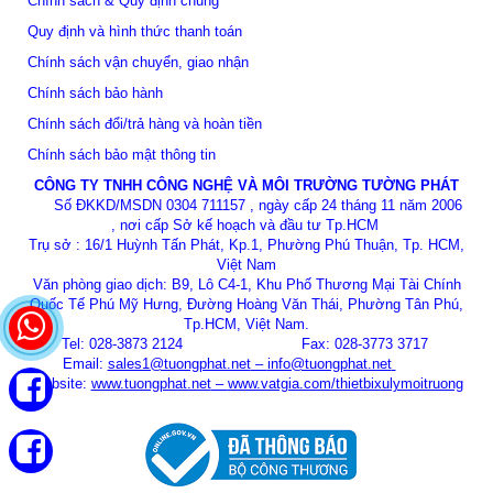
Chính sách & Quy định chung
Quy định và hình thức thanh toán
Chính sách vận chuyển, giao nhận
Chính sách bảo hành
Chính sách đổi/trả hàng và hoàn tiền
Chính sách bảo mật thông tin
CÔNG TY TNHH CÔNG NGHỆ VÀ MÔI TRƯỜNG TƯỜNG PHÁT
Số ĐKKD/MSDN 0304 711157 , ngày cấp 24 tháng 11 năm 2006
, nơi cấp Sở kế hoạch và đầu tư Tp.HCM
Trụ sở : 16/1 Huỳnh Tấn Phát, Kp.1, Phường Phú Thuận, Tp. HCM,
Việt Nam
Văn phòng giao dịch: B9, Lô C4-1, Khu Phố Thương Mại Tài Chính
Quốc Tế Phú Mỹ Hưng, Đường Hoàng Văn Thái, Phường Tân Phú,
Tp.HCM, Việt Nam.
Tel: 028-3873 2124 Fax: 028-3773 3717
Email:
sales1@tuongphat.net
–
info@tuongphat.net
Website:
www.tuongphat.net
–
www.vatgia.com/thietbixulymoitruong