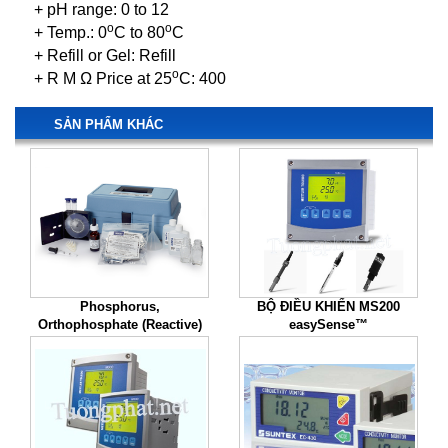
+ pH range: 0 to 12
o
o
+ Temp.: 0
C to 80
C
+ Refill or Gel: Refill
o
+ R M Ω Price at 25
C: 400
SẢN PHẨM KHÁC
Phosphorus,
BỘ ĐIỀU KHIỂN MS200
Orthophosphate (Reactive)
easySense™
Test Kit, Model PO-19A