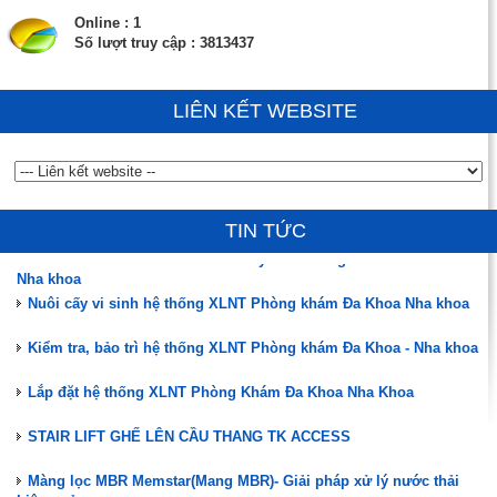
Online : 1
Số lượt truy cập : 3813437
LIÊN KẾT WEBSITE
Đào tạo, hướng dẫn vận hành, chuyển giao công nghệ
ĐÃ CÓ HÀNG MÀNG MBR MEMSTAR (SINGAPORE)
TIN TỨC
Phân tích mẫu nước thải sau xử lý cho Phòng khám Đa Khoa -
Nha khoa
Nuôi cấy vi sinh hệ thống XLNT Phòng khám Đa Khoa Nha khoa
Kiểm tra, bảo trì hệ thống XLNT Phòng khám Đa Khoa - Nha khoa
Lắp đặt hệ thống XLNT Phòng Khám Đa Khoa Nha Khoa
STAIR LIFT GHẾ LÊN CẦU THANG TK ACCESS
Màng lọc MBR Memstar(Mang MBR)- Giải pháp xử lý nước thải
hiệu quả