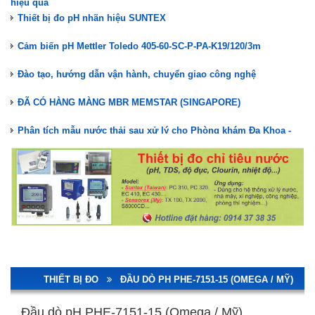
Thiết bị đo pH nhãn hiệu SUNTEX
Cảm biến pH Mettler Toledo 405-60-SC-P-PA-K19/120/3m
Đào tạo, hướng dẫn vận hành, chuyển giao công nghệ
ĐÃ CÓ HÀNG MÀNG MBR MEMSTAR (SINGAPORE)
Phân tích mẫu nước thải sau xử lý cho Phòng khám Đa Khoa -
Nha khoa
Nuôi cấy vi sinh hệ thống XLNT Phòng khám Đa Khoa Nha khoa
Kiểm tra, bảo trì hệ thống XLNT Phòng khám Đa Khoa - Nha khoa
Lắp đặt hệ thống XLNT Phòng Khám Đa Khoa Nha Khoa
STAIR LIFT GHẾ LÊN CẦU THANG TK ACCESS
Màng lọc MBR Memstar(Mang MBR)- Giải pháp xử lý nước thải
hiệu quả
THIẾT BỊ ĐO
ĐẦU DÒ PH PHE-7151-15 (OMEGA / MỸ)
Thiết bị đo pH nhãn hiệu SUNTEX
Đầu dò pH PHE-7151-15 (Omega / Mỹ)