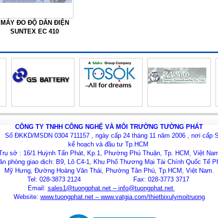
MÁY ĐO ĐỘ DẪN ĐIỆN
SUNTEX EC 410
CÔNG TY TNHH CÔNG NGHỆ VÀ MÔI TRƯỜNG TƯỜNG PHÁT
Số ĐKKD/MSDN 0304 711157 , ngày cấp 24 tháng 11 năm 2006 , nơi cấp 
kế hoạch và đầu tư Tp.HCM
Trụ sở : 16/1 Huỳnh Tấn Phát, Kp.1, Phường Phú Thuận, Tp. HCM, Việt Na
ăn phòng giao dịch: B9, Lô C4-1, Khu Phố Thương Mại Tài Chính Quốc Tế P
Mỹ Hưng, Đường Hoàng Văn Thái, Phường Tân Phú, Tp.HCM, Việt Nam.
Tel: 028-3873 2124 Fax: 028-3773 3717
Email:
sales1@tuongphat.net
–
info@tuongphat.net
Website:
www.tuongphat.net
–
www.vatgia.com/thietbixulymoitruong