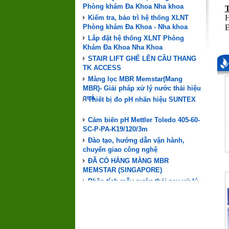
T
Kiểm tra, bảo trì hệ thống XLNT
H
Phòng khám Đa Khoa - Nha khoa
E
Lắp đặt hệ thống XLNT Phòng
Khám Đa Khoa Nha Khoa
STAIR LIFT GHẾ LÊN CẦU THANG
TK ACCESS
Màng lọc MBR Memstar(Mang
MBR)- Giải pháp xử lý nước thải hiệu
quả
Thiết bị đo pH nhãn hiệu SUNTEX
Cảm biến pH Mettler Toledo 405-60-
SC-P-PA-K19/120/3m
Đào tạo, hướng dẫn vận hành,
chuyển giao công nghệ
ĐÃ CÓ HÀNG MÀNG MBR
MEMSTAR (SINGAPORE)
Phân tích mẫu nước thải sau xử lý
(
cho Phòng khám Đa Khoa - Nha khoa
Nuôi cấy vi sinh hệ thống XLNT
Phòng khám Đa Khoa Nha khoa
Kiểm tra, bảo trì hệ thống XLNT
Phòng khám Đa Khoa - Nha khoa