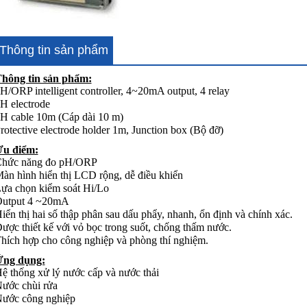
Thông tin sản phẩm
hông tin sản phẩm:
H/ORP intelligent controller, 4~20mA output, 4 relay
H electrode
H cable 10m (Cáp dài 10 m)
rotective electrode holder 1m, Junction box (Bộ đỡ)
u điểm:
hức năng đo pH/ORP
àn hình hiển thị LCD rộng, dễ điều khiển
ựa chọn kiểm soát Hi/Lo
utput 4 ~20mA
iển thị hai số thập phân sau dấu phẩy, nhanh, ổn định và chính xác.
ược thiết kế với vỏ bọc trong suốt, chống thấm nước.
hích hợp cho công nghiệp và phòng thí nghiệm.
ng dụng:
ệ thống xử lý nước cấp và nước thải
ước chùi rửa
ước công nghiệp