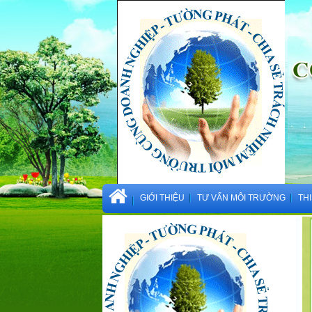
GIỚI THIỆU
TƯ VẤN MÔI TRƯỜNG
TH