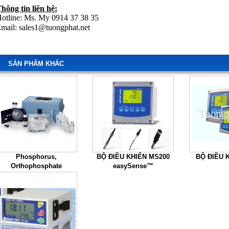
hông tin liên hệ:
otline: Ms. My 0914 37 38 35
mail:
sales1@tuongphat.net
SẢN PHẨM KHÁC
Phosphorus,
BỘ ĐIỀU KHIỂN MS200
BỘ ĐIỀU 
Orthophosphate
easySense™
Reactive) Test Kit, Model
PO-19A