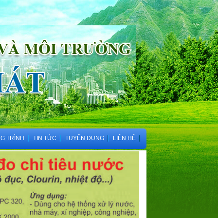
G TRÌNH
TIN TỨC
TUYỂN DỤNG
LIÊN HỆ