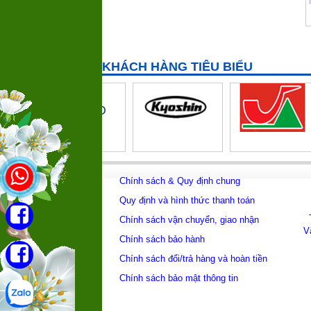
Lắp đặt hệ thống XLNT Phòng
Khám Đa Khoa Nha Khoa
STAIR LIFT GHẾ LÊN CẦU THANG
TK ACCESS
Màng lọc MBR Memstar(Mang
KHÁCH HÀNG TIÊU BIỂU
MBR)- Giải pháp xử lý nước thải hiệu
quả
Thiết bị đo pH nhãn hiệu SUNTEX
Cảm biến pH Mettler Toledo 405-60-
SC-P-PA-K19/120/3m
Chính sách & Quy định chung
Quy định và hình thức thanh toán
Chính sách vận chuyển, giao nhận
V
Chính sách bảo hành
Chính sách đổi/trả hàng và hoàn tiền
Chính sách bảo mật thông tin