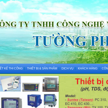
IẾT KẾ THI CÔNG
THIẾT BỊ & SẢN PHẨM
DỊCH VỤ
KHÁCH HÀNG
CÔN