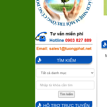
TÌM KIẾM
Tìm kiếm
HỖ TRỢ TRỰC TUYẾN