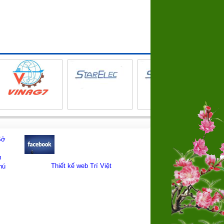
Sở
m
Thiết kế web
Trí Việt
hú