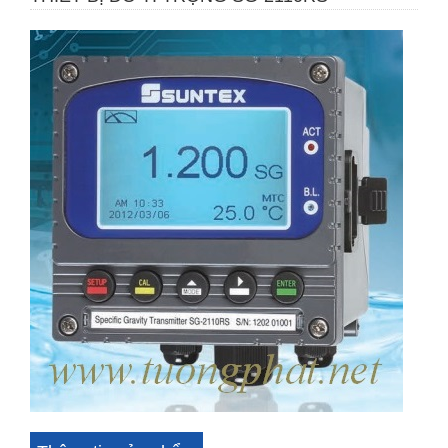
Cảm biến pH Mettler Toledo 405-60-SC-P-PA-K19/120/3m