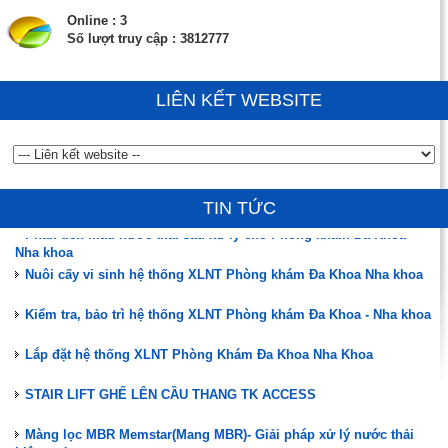
Online : 3
Số lượt truy cập : 3812777
LIÊN KẾT WEBSITE
Đào tạo, hướng dẫn vận hành, chuyển giao công nghệ
ĐÃ CÓ HÀNG MÀNG MBR MEMSTAR (SINGAPORE)
TIN TỨC
Phân tích mẫu nước thải sau xử lý cho Phòng khám Đa Khoa -
Nha khoa
Nuôi cấy vi sinh hệ thống XLNT Phòng khám Đa Khoa Nha khoa
Kiểm tra, bảo trì hệ thống XLNT Phòng khám Đa Khoa - Nha khoa
Lắp đặt hệ thống XLNT Phòng Khám Đa Khoa Nha Khoa
STAIR LIFT GHẾ LÊN CẦU THANG TK ACCESS
Màng lọc MBR Memstar(Mang MBR)- Giải pháp xử lý nước thải
hiệu quả