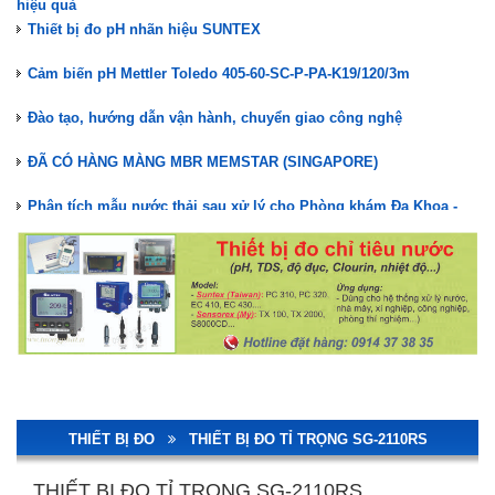
Thiết bị đo pH nhãn hiệu SUNTEX
Cảm biến pH Mettler Toledo 405-60-SC-P-PA-K19/120/3m
Đào tạo, hướng dẫn vận hành, chuyển giao công nghệ
ĐÃ CÓ HÀNG MÀNG MBR MEMSTAR (SINGAPORE)
Phân tích mẫu nước thải sau xử lý cho Phòng khám Đa Khoa -
Nha khoa
Nuôi cấy vi sinh hệ thống XLNT Phòng khám Đa Khoa Nha khoa
Kiểm tra, bảo trì hệ thống XLNT Phòng khám Đa Khoa - Nha khoa
Lắp đặt hệ thống XLNT Phòng Khám Đa Khoa Nha Khoa
STAIR LIFT GHẾ LÊN CẦU THANG TK ACCESS
Màng lọc MBR Memstar(Mang MBR)- Giải pháp xử lý nước thải
hiệu quả
THIẾT BỊ ĐO
THIẾT BỊ ĐO TỈ TRỌNG SG-2110RS
Thiết bị đo pH nhãn hiệu SUNTEX
THIẾT BỊ ĐO TỈ TRỌNG SG-2110RS