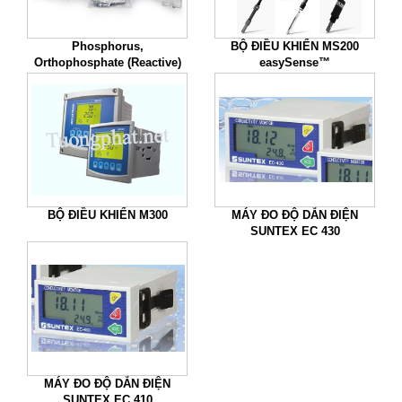
Phosphorus,
BỘ ĐIỀU KHIỂN MS200
Orthophosphate (Reactive)
easySense™
Test Kit, Model PO-19A
BỘ ĐIỀU KHIỂN M300
MÁY ĐO ĐỘ DẪN ĐIỆN
SUNTEX EC 430
MÁY ĐO ĐỘ DẪN ĐIỆN
SUNTEX EC 410